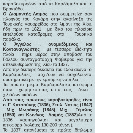
καραβοκύρηδων από τα Καρδάμυλα και το
Βροντάδο.
Ο Διαμαντής Λαιμός
που συμμετείχε σαν
πλοηγός του Κανάρη στην ανατίναξη της
Τουρκικής ναυαρχίδας στο λιμάνι της Χίου,
ήδη πριν το 1821 με δικό του πλοιάριο
εκτελούσε καταδρομές στα Τουρκικά
παράλια.
Ο Άγγελος , ονομαζόμενος και
Κονταναγνώστης
με τέσσερα ιδιόκτητα
πλοία πήρε μέρος στην απόβαση του
Γάλλου συνταγματάρχη Φαβιέρου για την
απελευθέρωση της Χίου το 1827.
Από την δεύτερη δεκαετία του 19ου αιώνα οι
Καρδαμυλίτες αρχίζουν να ασχολούνται
συστηματικά με την εμπορική ναυτιλία.
Τα πρώτα μικρά Καρδαμυλίτικα ιστιοφόρα
ήταν χωρητικότητας επτά έως δέκα
χιλιάδων οκάδων.
Από τους πρώτους καραβοκύρηδες είναι
ο Γ. Κατσούνης (1836), Στυλ. Νοτιάς (1842)
Μιχ. Μωράκης (1845), Μιχ. Γέμελος
(1850) και Κων/νος Λαιμός (1852)
Από το
1836 ναυπηγούνται και μεγαλύτερα
ιστιοφόρα (γολέτες 130-200 τόνων).
Το 1837 απονέμεται το πρώτο δίπλωμα