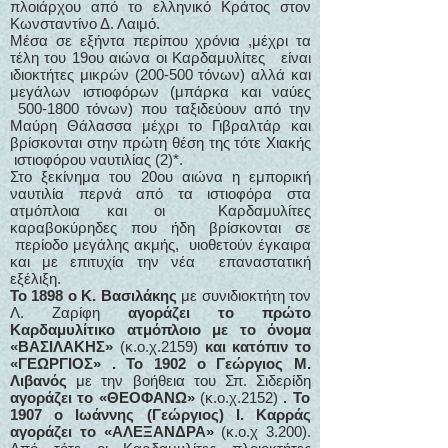
πλοιάρχου από το ελληνικό Κράτος στον
Κωνσταντίνο Δ. Λαιμό.
Μέσα σε εξήντα περίπου χρόνια ,μέχρι τα
τέλη του 19ου αιώνα οι Καρδαμυλίτες είναι
ιδιοκτήτες μικρών (200-500 τόνων) αλλά και
μεγάλων ιστιοφόρων (μπάρκα και ναύες
500-1800
τόνων) που ταξιδεύουν από την
Μαύρη Θάλασσα μέχρι το Γιβραλτάρ και
βρίσκονται στην πρώτη θέση της τότε Χιακής
ιστιοφόρου ναυτιλίας (2)*.
Στο ξεκίνημα του 20ου αιώνα η εμπορική
ναυτιλία περνά από τα ιστιοφόρα στα
ατμόπλοια και οι Καρδαμυλίτες
καραβοκύρηδες που ήδη βρίσκονται σε
περίοδο μεγάλης ακμής, υιοθετούν έγκαιρα
και με επιτυχία την νέα επαναστατική
εξέλιξη.
Το 1898 ο Κ. Βασιλάκης
με συνιδιοκτήτη τον
Λ. Ζαρίφη
αγοράζει το πρώτο
Καρδαμυλίτικο ατμόπλοιο με το όνομα
«ΒΑΣΙΛΑΚΗΣ»
(κ.ο.χ.2159)
και κατόπιν το
«ΓΕΩΡΓΙΟΣ» . Το 1902 ο Γεώργιος Μ.
Λιβανός
με την βοήθεια του Σπ. Σιδερίδη
αγοράζει το «ΘΕΟΦΑΝΩ»
(κ.ο.χ.2152)
. Το
1907 ο Ιωάννης (Γεώργιος) Ι. Καρράς
αγοράζει το «ΑΛΕΞΑΝΔΡΑ»
(κ.ο.χ 3.200).