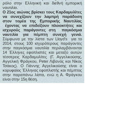
ρόλο στην Ελληνική και διεθνή εμπορική
ναυτιλία.
Ο 21ος αιώνας βρίσκει τους Καρδαμυλίτες
να συνεχίζουν την λαμπρή παράδοση
στον τομέα της Εμπορικής Ναυτιλίας
έχοντας να επιδείξουν πλοιοκτήτες και
ισχυρούς παράγοντες στη παγκόσμια
ναυτιλία για πέμπτη συνεχή γενιά.
Σύμφωνα με την λίστα των Lloyd’s για το
2014, στους 100 ισχυρότερους παράγοντες
στην παγκόσμια ναυτιλία περιλαμβάνονται
14 Έλληνες εφοπλιστές και μεταξύ αυτών
τέσσερεις Καρδαμυλίτες (Γ. Αγγελικούσης,
Αγγελική Φράγκου, Peter Λιβανός και Νίκος
Τσάκος). Ο Γιάννης Αγγελικούσης είναι ο
κορυφαίος Έλληνας εφοπλιστής και πέμπτος
στην παραπάνω λίστα, ενώ η Α. Φράγκου
είναι στην 15η θέση.
Ο Χιώτης ιστορικός και Ακαδημαϊκός Κων/νος
Άμαντος αναφέρει: « … οι κάτοικοι των
Καρδαμύλων διακρίνονται για την ζωτικότητα του
πνεύματος και τον ευλύγιστο χαρακτήρα . Ως
χαρακτηριστικό της ζωηρότητος των κατοίκων
δύναται να σημειωθεί ότι ούτοι εις διάστημα δύο
γενεών μετέβαλον βίον από γεωργών και
κτηνοτρόφων και έγιναν τάχιστα ναυτικοί. Η