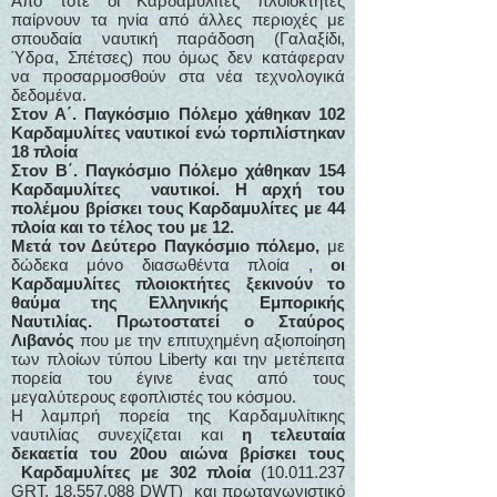
Από τότε οι Καρδαμυλίτες πλοιοκτήτες
παίρνουν τα ηνία από άλλες περιοχές με
σπουδαία ναυτική παράδοση (Γαλαξίδι,
Ύδρα, Σπέτσες) που όμως δεν κατάφεραν
να προσαρμοσθούν στα νέα τεχνολογικά
δεδομένα.
Στον Α΄. Παγκόσμιο Πόλεμο χάθηκαν 102
Καρδαμυλίτες ναυτικοί ενώ τορπιλίστηκαν
18 πλοία
Στον Β΄. Παγκόσμιο Πόλεμο χάθηκαν 154
Καρδαμυλίτες ναυτικοί. Η αρχή του
πολέμου βρίσκει τους Καρδαμυλίτες με 44
πλοία και το τέλος του με 12.
Μετά τον Δεύτερο Παγκόσμιο πόλεμο,
με
δώδεκα μόνο διασωθέντα πλοία ,
οι
Καρδαμυλίτες πλοιοκτήτες ξεκινούν το
θαύμα της Ελληνικής Εμπορικής
Ναυτιλίας. Πρωτοστατεί ο Σταύρος
Λιβανός
που με την επιτυχημένη αξιοποίηση
των πλοίων τύπου Liberty και την μετέπειτα
πορεία του έγινε ένας από τους
μεγαλύτερους εφοπλιστές του κόσμου.
Η λαμπρή πορεία της Καρδαμυλίτικης
ναυτιλίας συνεχίζεται και
η τελευταία
δεκαετία του 20ου αιώνα βρίσκει τους
Καρδαμυλίτες με 302 πλοία
(10.011.237
GRT,
18.557.088
DWT) και πρωταγωνιστικό