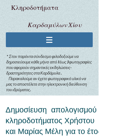
Κληροδoτήματα
Καρδαμύλων Χίου
* Στον παρόντα σύνδεσμο φιλοδοξούμε να
δημοσιεύουμε κάθε μήνα από 1 έως 3 φωτογραφίες
που αφορούν σημαντικές εκδηλώσεις-
δραστηριότητες στα Καρδάμυλα .
Παρακαλούμε αν έχετε φωτογραφικό υλικό να
μας το αποστέλετε στην ηλεκτρονική διεύθυνση
του ιδρύματος.
Δημοσίευση απολογισμού
κληροδοτήματος Χρήστου
και Μαρίας Μέλη για το έτος