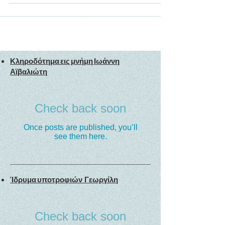
Κληροδότημα εις μνήμη Ιωάννη
Αϊβαλιώτη
Check back soon
Once posts are published, you’ll
see them here.
Ίδρυμα υποτροφιών Γεωργίλη
Check back soon