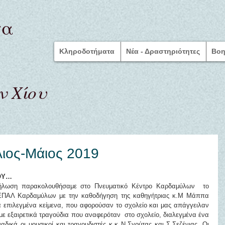
τα
Κληροδοτήματα
Νέα - Δραστηριότητες
Bοη
 Χίου
λιος-Μάιος 2019
ΝΟΥ…
δήλωση παρακολουθήσαμε στο Πνευματικό Κέντρο Καρδαμύλων  το 
 ΕΠΑΛ Καρδαμύλων με την καθοδήγηση της καθηγήτριας κ.Μ Μάππα 
 επιλεγμένα κείμενα, που αφορούσαν το σχολείο και μας απάγγειλαν 
ε εξαιρετικά τραγούδια που αναφερόταν  στο σχολείο, διαλεγμένα ένα 
δικά οι μουσικοί και τραγουδιστές κ.κ Ν.Σγούτας και Σ.Σεζένιας. Οι 