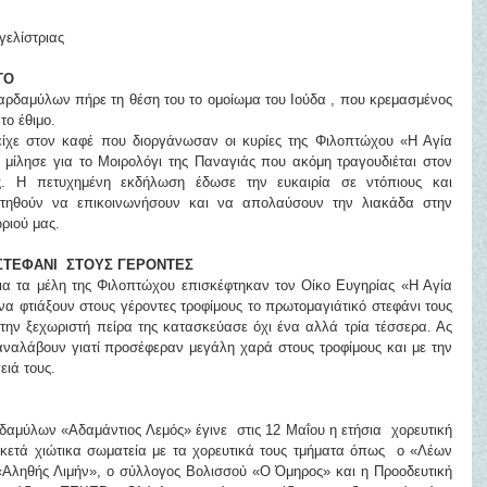
γελίστριας
ΤΟ
αρδαμύλων πήρε τη θέση του το ομοίωμα του Ιούδα , που κρεμασμένος 
ο έθιμο.
ίχε στον καφέ που διοργάνωσαν οι κυρίες της Φιλοπτώχου «Η Αγία 
λησε για το Μοιρολόγι της Παναγιάς που ακόμη τραγουδιέται στον 
. Η πετυχημένη εκδήλωση έδωσε την ευκαιρία σε ντόπιους και 
τηθούν να επικοινωνήσουν και να απολαύσουν την λιακάδα στην 
ριού μας.
ΣΤΕΦΑΝΙ  ΣΤΟΥΣ ΓΕΡΟΝΤΕΣ
ια τα μέλη της Φιλοπτώχου επισκέφτηκαν τον Οίκο Ευγηρίας «Η Αγία 
α φτιάξουν στους γέροντες τροφίμους το πρωτομαγιάτικό στεφάνι τους 
ην ξεχωριστή πείρα της κατασκεύασε όχι ένα αλλά τρία τέσσερα. Ας 
αναλάβουν γιατί προσέφεραν μεγάλη χαρά στους τροφίμους και με την 
ειά τους.
αμύλων «Αδαμάντιος Λεμός» έγινε  στις 12 Μαΐου η ετήσια  χορευτική 
ετά χιώτικα σωματεία με τα χορευτικά τους τμήματα όπως  ο «Λέων 
«Αληθής Λιμήν», ο σύλλογος Βολισσού «Ο Όμηρος» και η Προοδευτική 