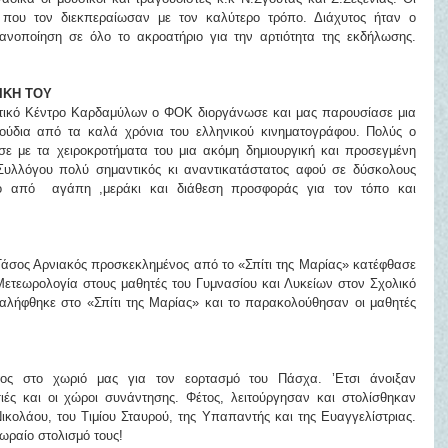
 που τον διεκπεραίωσαν με τον καλύτερο τρόπο. Διάχυτος ήταν ο 
ανοποίηση σε όλο το ακροατήριο για την αρτιότητα της εκδήλωσης. 
ΙΚΗ ΤΟΥ
τικό Κέντρο Καρδαμύλων ο ΦΟΚ διοργάνωσε και μας παρουσίασε μια 
ούδια από τα καλά χρόνια του ελληνικού κινηματογράφου. Πολύς ο 
ε με τα χειροκροτήματα του μια ακόμη δημιουργική και προσεγμένη 
υλλόγου πολύ σημαντικός κι αναντικατάστατος αφού σε δύσκολους 
ο από  αγάπη ,μεράκι και διάθεση προσφοράς για τον τόπο και 
 Τάσος Αρνιακός προσκεκλημένος από το «Σπίτι της Μαρίας» κατέφθασε 
ετεωρολογία στους μαθητές του Γυμνασίου και Λυκείων στον Σχολικό 
λήφθηκε στο «Σπίτι της Μαρίας» και το παρακολούθησαν οι μαθητές 
τος στο χωριό μας για τον εορτασμό του Πάσχα. ’Ετσι άνοιξαν 
ές και οι χώροι συνάντησης. Φέτος, λειτούργησαν και στολίσθηκαν 
Νικολάου, του Τιμίου Σταυρού, της Υπαπαντής και της Ευαγγελίστριας. 
ωραίο στολισμό τους!