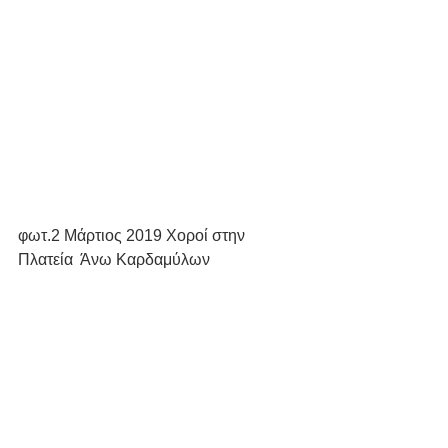
φωτ.2 Μάρτιος 2019 Χοροί στην 
Πλατεία  Άνω Καρδαμύλων
#Καρδάμυλα
Καρδάμυλα