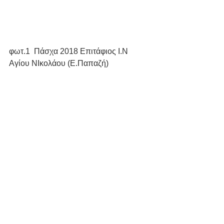
φωτ.1  Πάσχα 2018 Επιτάφιος Ι.Ν 
Αγίου ΝΙκολάου (Ε.Παπαζή)