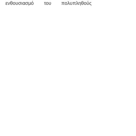
ενθουσιασμό του πολυπληθούς 
ακροατηρίου που τους 
καταχειροκρότησε.
φωτ.1-4 .Ε.Παπαζή
#Καρδάμυλα
Καρδάμυλα
header.all-comments
comment-box.placeholder