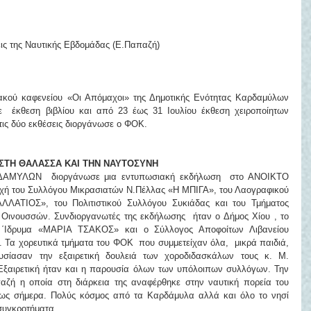
εις της Ναυτικής Εβδομάδας (Ε.Παπαζή)
κού καφενείου «Οι Απόμαχοι» της Δημοτικής Ενότητας Καρδαμύλων  
  έκθεση βιβλίου και από 23 έως 31 Ιουλίου έκθεση χειροποίητων 
 τις δύο εκθέσεις διοργάνωσε ο ΦΟΚ.
ΣΤΗ ΘΑΛΑΣΣΑ ΚΑΙ ΤΗΝ ΝΑΥΤΟΣΥΝΗ
ΥΛΩΝ  διοργάνωσε μια εντυπωσιακή εκδήλωση  στο ΑΝΟΙΚΤΟ 
του Συλλόγου Μικρασιατών Ν.Πέλλας «Η ΜΠΙΓΑ», του Λαογραφικού 
ΛΛΑΤΙΟΣ», του Πολιτιστικού Συλλόγου Συκιάδας και του Τμήματος 
ινουσσών. Συνδιοργανωτές της εκδήλωσης  ήταν ο Δήμος Χίου , το 
δρυμα «ΜΑΡΙΑ ΤΣΑΚΟΣ» και ο Σύλλογος Αποφοίτων Λιβανείου 
Τα χορευτικά τμήματα του ΦΟΚ  που συμμετείχαν όλα,  μικρά παιδιά, 
υσίασαν την εξαιρετική δουλειά των χοροδιδασκάλων τους κ. Μ. 
 Εξαιρετική ήταν και η παρουσία όλων των υπόλοιπων συλλόγων. Την 
ζή η οποία στη διάρκεια της αναφέρθηκε στην ναυτική πορεία του 
ως σήμερα. Πολύς κόσμος από τα Καρδάμυλα αλλά και όλο το νησί  
συγκροτήματα .