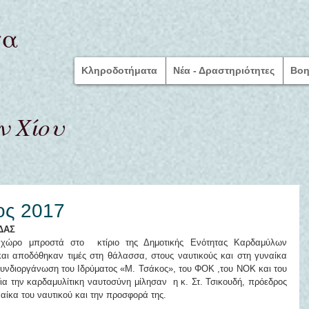
τα
Κληροδοτήματα
Νέα - Δραστηριότητες
Bοη
 Χίου
ος 2017
ΔΑΣ
χώρο μπροστά στο  κτίριο της Δημοτικής Ενότητας Καρδαμύλων  
αι αποδόθηκαν τιμές στη θάλασσα, στους ναυτικούς και στη γυναίκα 
συνδιοργάνωση του Ιδρύματος «Μ. Τσάκος», του ΦΟΚ ,του ΝΟΚ και του 
 την καρδαμυλίτικη ναυτοσύνη μίλησαν  η κ. Στ. Τσικουδή, πρόεδρος 
αίκα του ναυτικού και την προσφορά της.