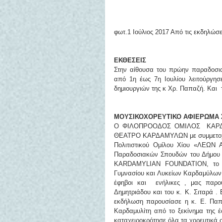
φωτ.1 Ιούλιος 2017 Από τις εκδηλώσ
ΕΚΘΕΣΕΙΣ
Στην αίθουσα του πρώην παραδοσια
από 1η έως 7η Ιουλίου λειτούργησε
δημιουργιών της κ Χρ. Παπαζή. Και 
ΜΟΥΣΙΚΟΧΟΡΕΥΤΙΚΟ ΑΦΙΕΡΩΜΑ 
Ο ΦΙΛΟΠΡΟΟΔΟΣ ΟΜΙΛΟΣ  ΚΑΡΔΑΜ
ΘΕΑΤΡΟ ΚΑΡΔΑΜΥΛΩΝ με συμμετοχή 
Πολιτιστικού Ομίλου Χίου «ΛΕΩΝ Α
Παραδοσιακών Σπουδών του Δήμου Ο
KARDAMYLIAN FOUNDATION, το ΄Ι
Γυμνασίου και Λυκείων Καρδαμύλων. 
έφηβοι και  ενήλικες , μας παρο
Δημητριάδου και του κ. Κ. Σιταρά .
εκδήλωση παρουσίασε η κ. Ε. Παπα
Καρδαμυλίτη από το ξεκίνημα της έ
καταχειροκρότησε όλα τα χορευτικά 