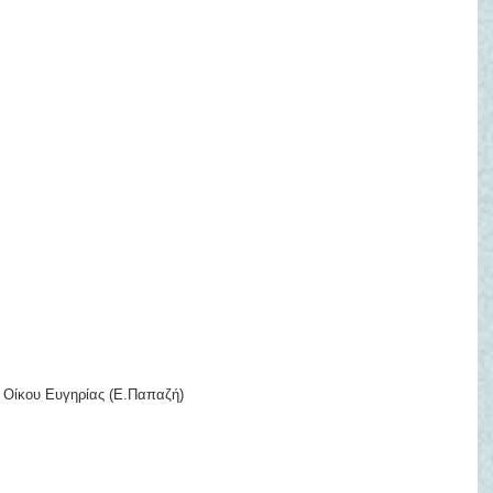
υ Οίκου Ευγηρίας (Ε.Παπαζή)