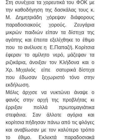
Στη συνέχεια τα χορευτικά του ΦΟΚ με 
την καθοδήγηση της δασκάλας τους κ. 
Μ. Δημητριάδη χόρεψαν διάφορους 
παραδοσιακούς χορούς. Ζευγάρια 
μικρών παιδιών είπαν τα δίστιχα της 
αγάπης και έπειτα εξελίχθηκε το έθιμο 
που  το ανέλυσε η  Ε.Παπαζή. Κορίτσια 
έφεραν το αμίλητο νερό, μάζεψαν τα 
ριζικάρια, άνοιξαν τον Κλήδονα και ο  
Χρ. Μιχαλιός  είπε  σατυρικά δίστιχα 
που έδωσαν ξεχωριστό τόνο στην 
εκδήλωση.
Μόλις άρχισε να νυκτώνει άναψε ο 
φανός στην αρχή της προβλήτας κι 
έρριξαν πολλά πρωτομαγιάτικα 
στεφάνια. Σαν άλλοτε αγόρια και 
κορίτσια πήδησαν πάνω από τις φλόγες 
και αναβίωσαν με τον καλύτερο τρόπο 
το έθιμο. Εκλεκτά παραδοσιακά 