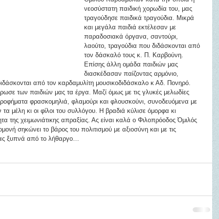
νεοσύστατη παιδική χορωδία του, μας 
τραγούδησε παιδικά τραγούδια. Μικρά 
και μεγάλα παιδιά εκτέλεσαν με 
παραδοσιακά όργανα, σαντούρι,  
λαούτο, τραγούδια που διδάσκονται από 
τον δάσκαλό τους κ. Π. Καρβούνη. 
Επίσης άλλη ομάδα παιδιών μας 
διασκέδασαν παίζοντας αρμόνιο, 
διδάσκονται από τον καρδαμυλίτη μουσικοδιδάσκαλο κ Αδ. Πονηρό. 
ωσε των παιδιών μας τα έργα. Μαζί όμως με τις γλυκές μελωδίες 
 ροφήματα φρασκομηλιά, φλαμούρι και φλουσκούνι, συνοδευόμενα με 
α μέλη κι οι φίλοι του συλλόγου. Η βραδιά κύλισε όμορφα κι 
ητα της χειμωνιάτικης απραξίας. Ας είναι καλά ο Φιλοπρόοδος Όμιλός 
μονή σηκώνει το βάρος του πολιτισμού με αξιοσύνη και με τις 
μας ξυπνά από το λήθαργο…