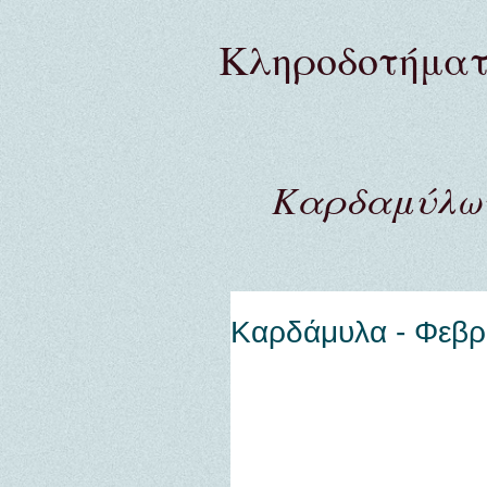
Κληροδoτήμα
Καρδαμύλων
Καρδάμυλα - Φεβρ